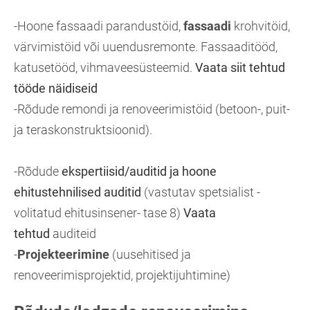
-Hoone fassaadi parandustöid,
fassaadi
krohvitöid,
värvimistöid või uuendusremonte. Fassaaditööd,
katusetööd, vihmaveesüsteemid.
Vaata siit tehtud
tööde näidiseid
-Rõdude remondi ja renoveerimistöid (betoon-, puit-
ja teraskonstruktsioonid).
-Rõdude
ekspertiisid/auditid ja hoone
ehitustehnilised auditid
(vastutav spetsialist -
volitatud ehitusinsener- tase 8)
Vaata
tehtud
auditeid
-
Projekteerimine
(uusehitised ja
renoveerimisprojektid, projektijuhtimine)