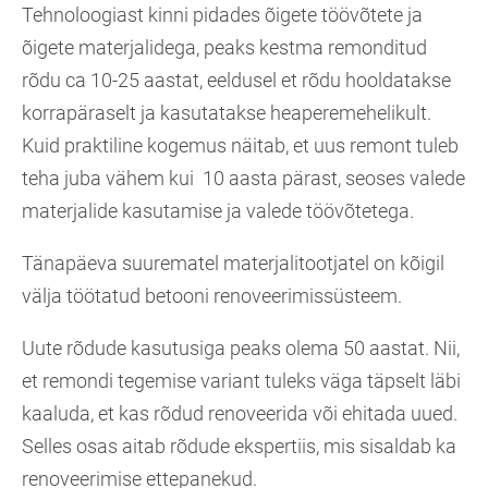
Tehnoloogiast kinni pidades õigete töövõtete ja
õigete materjalidega, peaks kestma remonditud
rõdu ca 10-25 aastat, eeldusel et rõdu hooldatakse
korrapäraselt ja kasutatakse heaperemehelikult.
Kuid praktiline kogemus näitab, et uus remont tuleb
teha juba vähem kui 10 aasta pärast, seoses valede
materjalide kasutamise ja valede töövõtetega.
Tänapäeva suurematel materjalitootjatel on kõigil
välja töötatud betooni renoveerimissüsteem.
Uute rõdude kasutusiga peaks olema 50 aastat. Nii,
et remondi tegemise variant tuleks väga täpselt läbi
kaaluda, et kas rõdud renoveerida või ehitada uued.
Selles osas aitab rõdude ekspertiis, mis sisaldab ka
renoveerimise ettepanekud.