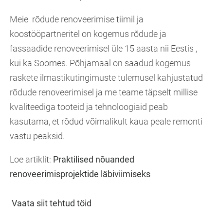
Meie rõdude renoveerimise tiimil ja
koostööpartneritel on kogemus rõdude ja
fassaadide renoveerimisel üle 15 aasta nii Eestis ,
kui ka Soomes. Põhjamaal on saadud kogemus
raskete ilmastikutingimuste tulemusel kahjustatud
rõdude renoveerimisel ja me teame täpselt millise
kvaliteediga tooteid ja tehnoloogiaid peab
kasutama, et rõdud võimalikult kaua peale remonti
vastu peaksid.
Loe artiklit:
Praktilised nõuanded
renoveerimisprojektide läbiviimiseks
Vaata siit tehtud töid