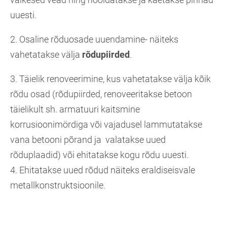
uuesti.
2. Osaline rõduosade uuendamine- näiteks
vahetatakse välja
rõdupiirded
.
3. Täielik renoveerimine, kus vahetatakse välja kõik
rõdu osad (rõdupiirded, renoveeritakse betoon
täielikult sh. armatuuri kaitsmine
korrusioonimördiga või vajadusel lammutatakse
vana betooni põrand ja valatakse uued
rõduplaadid) või ehitatakse kogu rõdu uuesti.
4. Ehitatakse uued rõdud näiteks eraldiseisvale
metallkonstruktsioonile.