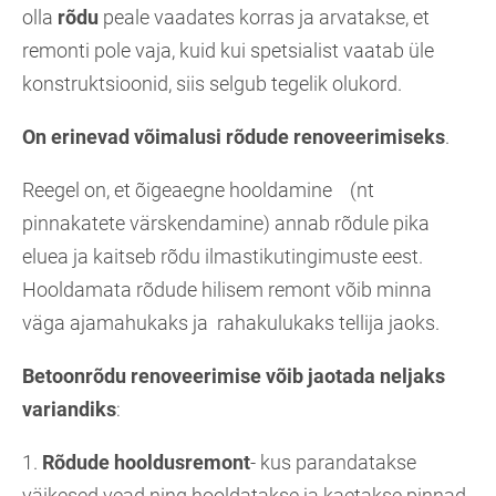
olla
rõdu
peale vaadates korras ja arvatakse, et
remonti pole vaja, kuid kui spetsialist vaatab üle
konstruktsioonid, siis selgub tegelik olukord.
On erinevad võimalusi rõdude renoveerimiseks
.
Reegel on, et õigeaegne hooldamine (nt
pinnakatete värskendamine) annab rõdule pika
eluea ja kaitseb rõdu ilmastikutingimuste eest.
Hooldamata rõdude hilisem remont võib minna
väga ajamahukaks ja rahakulukaks tellija jaoks.
Betoonrõdu renoveerimise võib jaotada neljaks
variandiks
:
1.
Rõdude
hooldusremont
- kus parandatakse
väikesed vead ning hooldatakse ja kaetakse pinnad