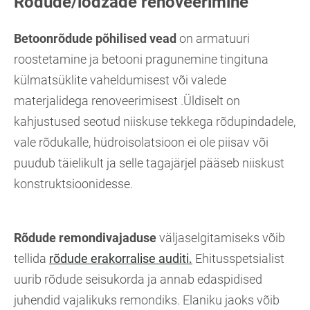
Rõdude/lodzade renoveerimine
Betoonrõdude põhilised vead
on armatuuri
roostetamine ja betooni pragunemine tingituna
külmatsüklite vaheldumisest või valede
materjalidega renoveerimisest .Üldiselt on
kahjustused seotud niiskuse tekkega rõdupindadele,
vale rõdukalle, hüdroisolatsioon ei ole piisav või
puudub täielikult ja selle tagajärjel pääseb niiskust
konstruktsioonidesse.
Rõdude remondivajaduse
väljaselgitamiseks võib
tellida
rõdude
erakorralise
audit
i.
Ehitusspetsialist
uurib rõdude seisukorda ja annab edaspidised
juhendid vajalikuks remondiks. Elaniku jaoks võib