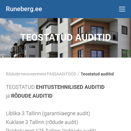
Runeberg.ee
TEOSTATUD AUDITID
/
Rõdude renoveerimine FASSAADITÖÖD
Teostatud auditid
TEOSTATUD
EHITUSTEHNILISED AUDITID
ja
RÕDUDE AUDITID
Liblika 3 Tallinn (garantiiaegne audit)
Kuklase 3 Tallinn (rõdude audit)
Paldiski mnt 175 Tallinn (lodzade audit)